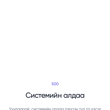
500
Системийн алдаа
Уучлаарай, системийн алдаа гарсан тул та хэсэг