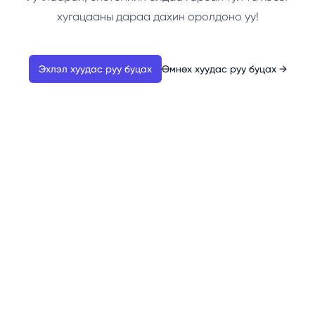
хугацааны дараа дахин оролдоно уу!
Эхлэл хуудас руу буцах
Өмнөх хуудас руу буцах
→