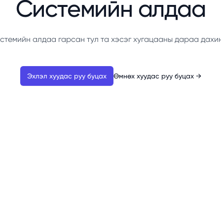
Системийн алдаа
стемийн алдаа гарсан тул та хэсэг хугацааны дараа дахи
Эхлэл хуудас руу буцах
Өмнөх хуудас руу буцах
→