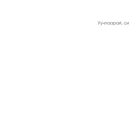
Уучлаарай, си