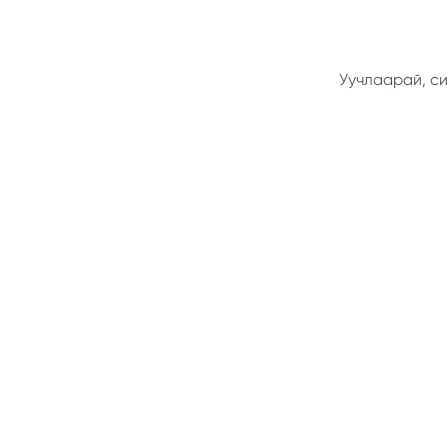
Уучлаарай, си