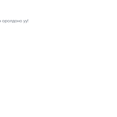
н оролдоно уу!