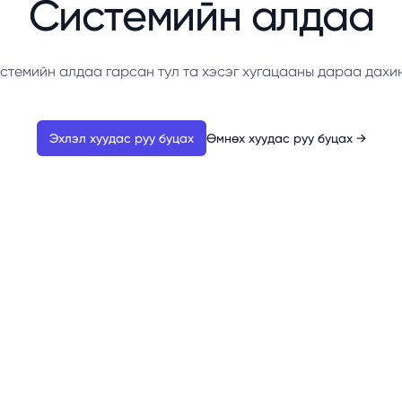
Системийн алдаа
стемийн алдаа гарсан тул та хэсэг хугацааны дараа дахи
Эхлэл хуудас руу буцах
Өмнөх хуудас руу буцах
→