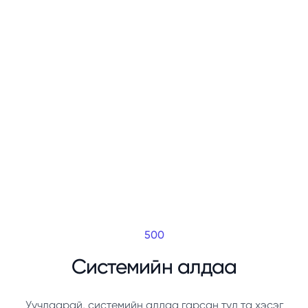
500
Системийн алдаа
Уучлаарай, системийн алдаа гарсан тул та хэсэг