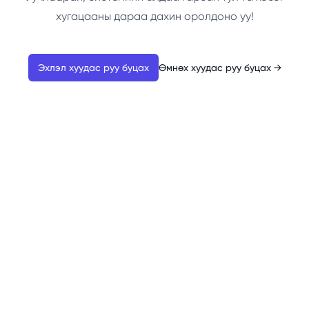
хугацааны дараа дахин оролдоно уу!
Эхлэл хуудас руу буцах
Өмнөх хуудас руу буцах
→