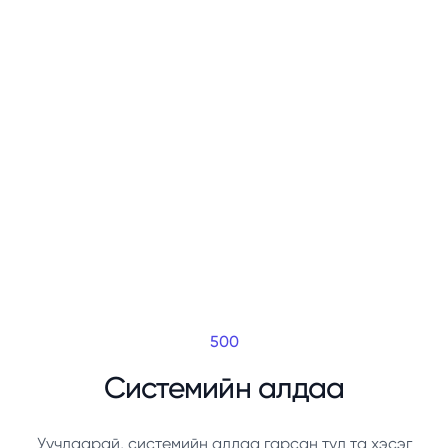
500
Системийн алдаа
Уучлаарай, системийн алдаа гарсан тул та хэсэг