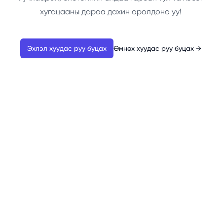
хугацааны дараа дахин оролдоно уу!
Эхлэл хуудас руу буцах
Өмнөх хуудас руу буцах
→