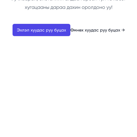
хугацааны дараа дахин оролдоно уу!
Эхлэл хуудас руу буцах
Өмнөх хуудас руу буцах
→