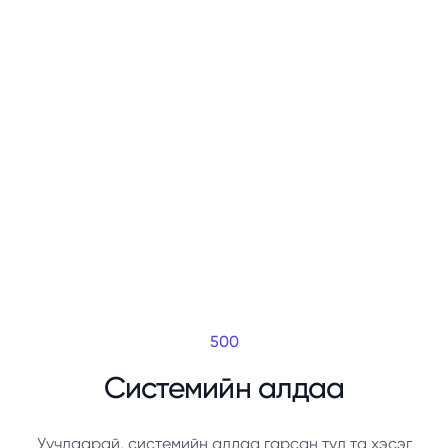
500
Системийн алдаа
Уучлаарай, системийн алдаа гарсан тул та хэсэг