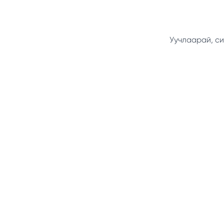
Уучлаарай, си