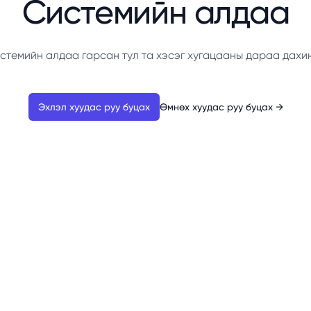
Системийн алдаа
стемийн алдаа гарсан тул та хэсэг хугацааны дараа дахи
Эхлэл хуудас руу буцах
Өмнөх хуудас руу буцах
→