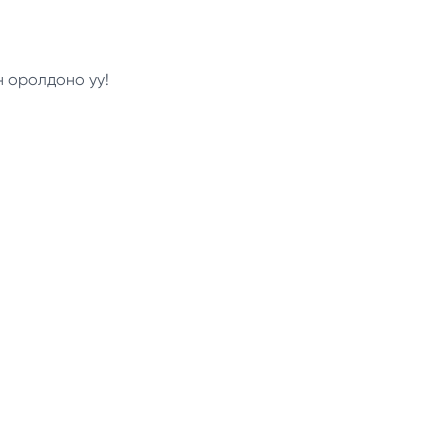
н оролдоно уу!