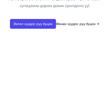
хугацааны дараа дахин оролдоно уу!
Эхлэл хуудас руу буцах
Өмнөх хуудас руу буцах
→