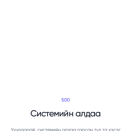
500
Системийн алдаа
Уучлаарай, системийн алдаа гарсан тул та хэсэг