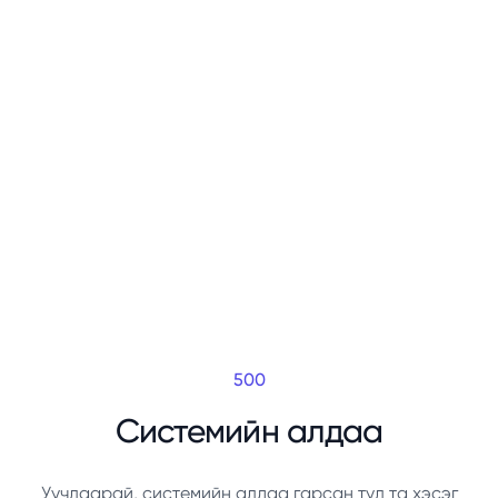
500
Системийн алдаа
Уучлаарай, системийн алдаа гарсан тул та хэсэг