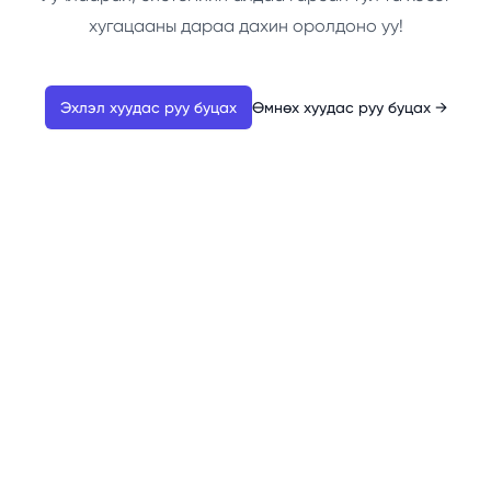
хугацааны дараа дахин оролдоно уу!
Эхлэл хуудас руу буцах
Өмнөх хуудас руу буцах
→