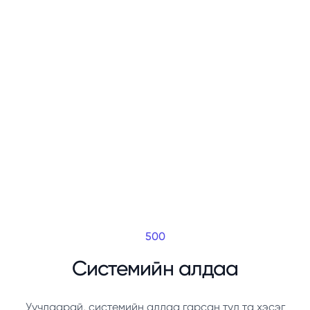
500
Системийн алдаа
Уучлаарай, системийн алдаа гарсан тул та хэсэг