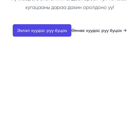
хугацааны дараа дахин оролдоно уу!
Эхлэл хуудас руу буцах
Өмнөх хуудас руу буцах
→