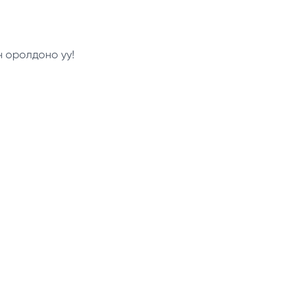
н оролдоно уу!