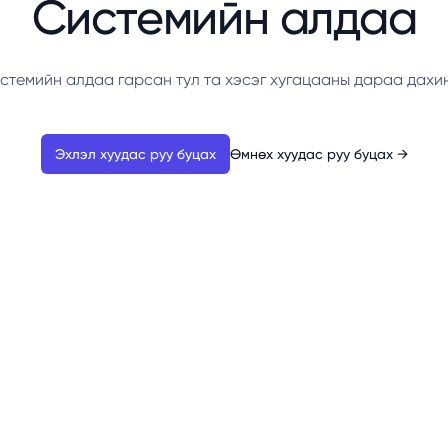
Системийн алдаа
стемийн алдаа гарсан тул та хэсэг хугацааны дараа дахи
Эхлэл хуудас руу буцах
Өмнөх хуудас руу буцах
→