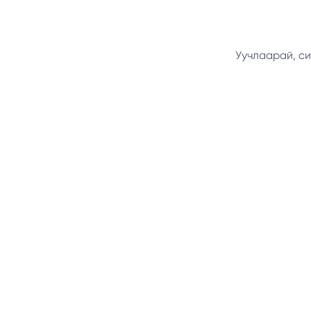
Уучлаарай, си