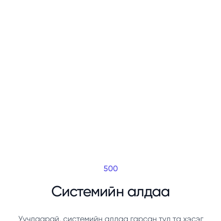
500
Системийн алдаа
Уучлаарай, системийн алдаа гарсан тул та хэсэг