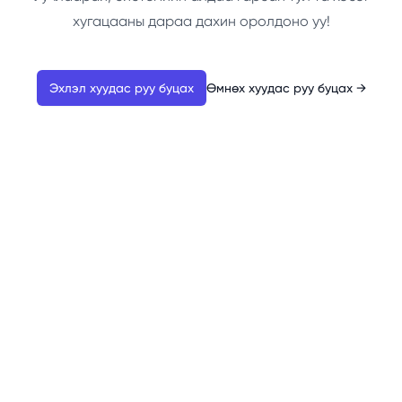
хугацааны дараа дахин оролдоно уу!
Эхлэл хуудас руу буцах
Өмнөх хуудас руу буцах
→