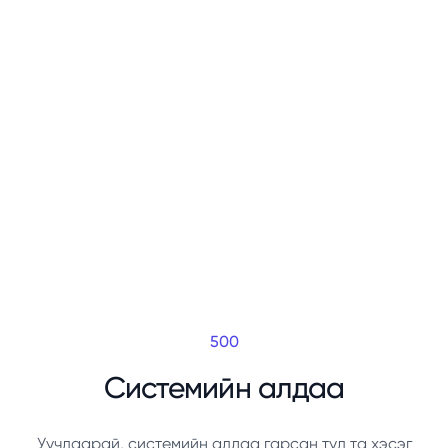
500
Системийн алдаа
Уучлаарай, системийн алдаа гарсан тул та хэсэг