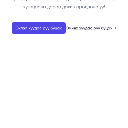
хугацааны дараа дахин оролдоно уу!
Эхлэл хуудас руу буцах
Өмнөх хуудас руу буцах
→