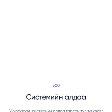
500
Системийн алдаа
Уучлаарай, системийн алдаа гарсан тул та хэсэг