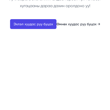
хугацааны дараа дахин оролдоно уу!
Эхлэл хуудас руу буцах
Өмнөх хуудас руу буцах
→