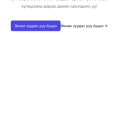
хугацааны дараа дахин оролдоно уу!
Эхлэл хуудас руу буцах
Өмнөх хуудас руу буцах
→