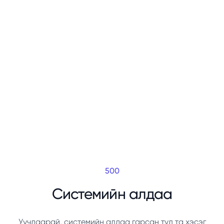
500
Системийн алдаа
Уучлаарай, системийн алдаа гарсан тул та хэсэг