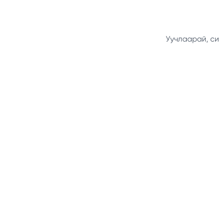
Уучлаарай, си