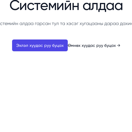
Системийн алдаа
стемийн алдаа гарсан тул та хэсэг хугацааны дараа дахи
Эхлэл хуудас руу буцах
Өмнөх хуудас руу буцах
→