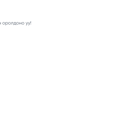
н оролдоно уу!