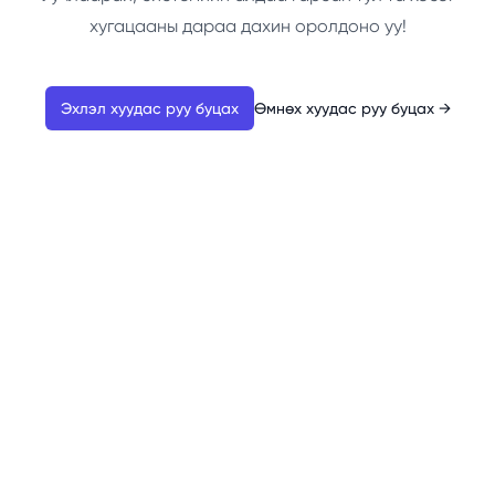
хугацааны дараа дахин оролдоно уу!
Эхлэл хуудас руу буцах
Өмнөх хуудас руу буцах
→