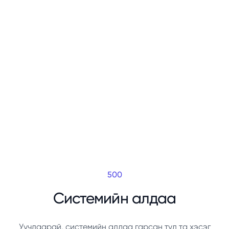
500
Системийн алдаа
Уучлаарай, системийн алдаа гарсан тул та хэсэг