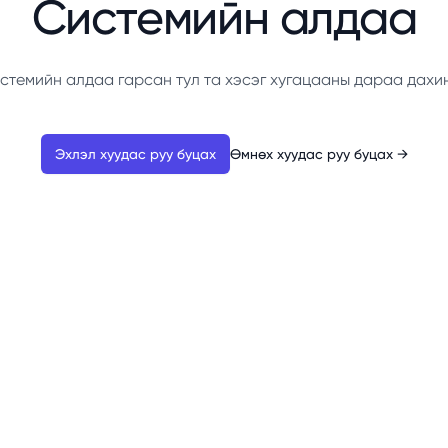
Системийн алдаа
стемийн алдаа гарсан тул та хэсэг хугацааны дараа дахи
Эхлэл хуудас руу буцах
Өмнөх хуудас руу буцах
→