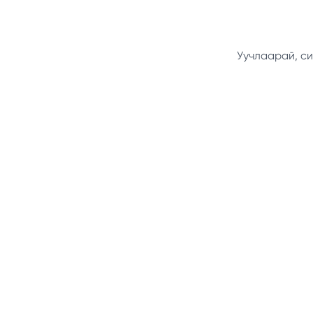
Уучлаарай, си