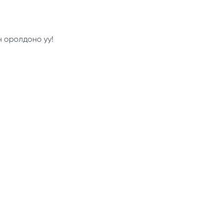
н оролдоно уу!