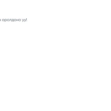
н оролдоно уу!