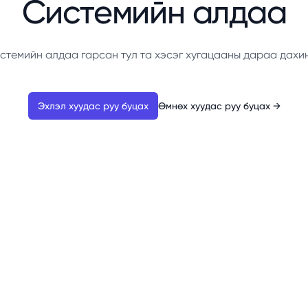
Системийн алдаа
стемийн алдаа гарсан тул та хэсэг хугацааны дараа дахи
Эхлэл хуудас руу буцах
Өмнөх хуудас руу буцах
→