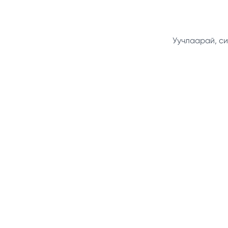
Уучлаарай, си