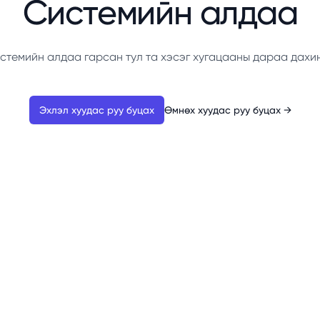
Системийн алдаа
стемийн алдаа гарсан тул та хэсэг хугацааны дараа дахи
Эхлэл хуудас руу буцах
Өмнөх хуудас руу буцах
→