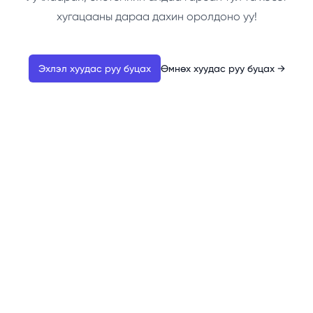
хугацааны дараа дахин оролдоно уу!
Эхлэл хуудас руу буцах
Өмнөх хуудас руу буцах
→