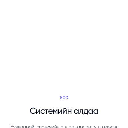
500
Системийн алдаа
Уучлаарай, системийн алдаа гарсан тул та хэсэг