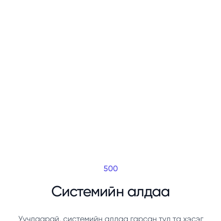
500
Системийн алдаа
Уучлаарай, системийн алдаа гарсан тул та хэсэг