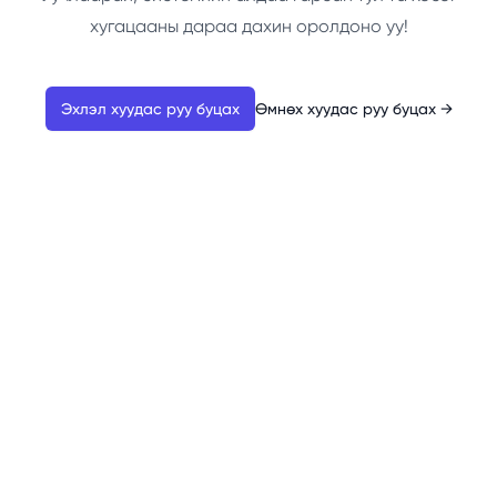
хугацааны дараа дахин оролдоно уу!
Эхлэл хуудас руу буцах
Өмнөх хуудас руу буцах
→