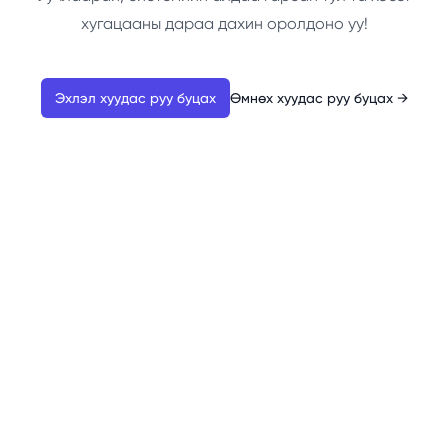
хугацааны дараа дахин оролдоно уу!
Эхлэл хуудас руу буцах
Өмнөх хуудас руу буцах
→