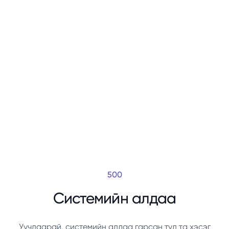
500
Системийн алдаа
Уучлаарай, системийн алдаа гарсан тул та хэсэг