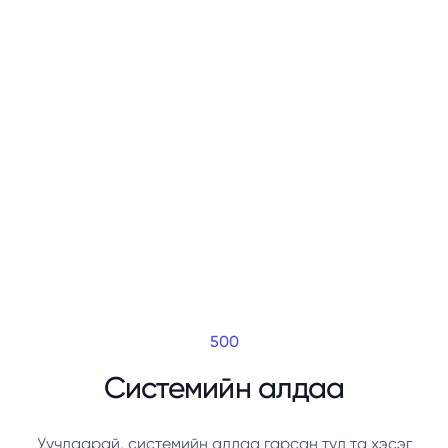
500
Системийн алдаа
Уучлаарай, системийн алдаа гарсан тул та хэсэг