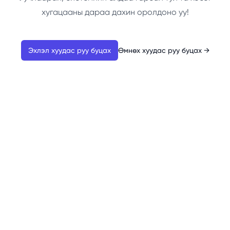
хугацааны дараа дахин оролдоно уу!
Эхлэл хуудас руу буцах
Өмнөх хуудас руу буцах
→