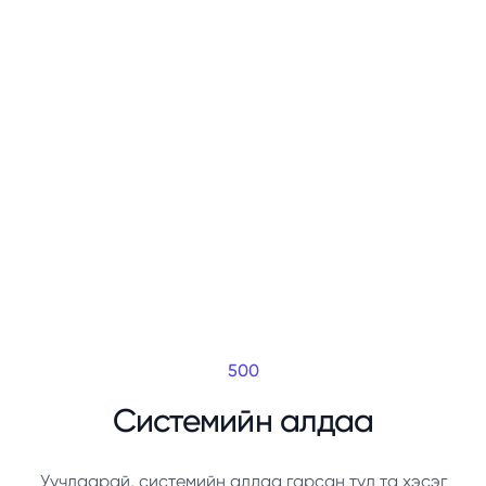
500
Системийн алдаа
Уучлаарай, системийн алдаа гарсан тул та хэсэг