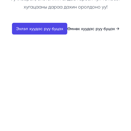
хугацааны дараа дахин оролдоно уу!
Эхлэл хуудас руу буцах
Өмнөх хуудас руу буцах
→