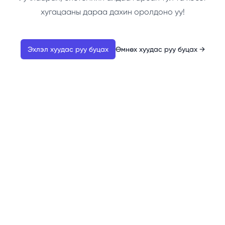
хугацааны дараа дахин оролдоно уу!
Эхлэл хуудас руу буцах
Өмнөх хуудас руу буцах
→