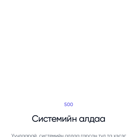
500
Системийн алдаа
Уучлаарай, системийн алдаа гарсан тул та хэсэг