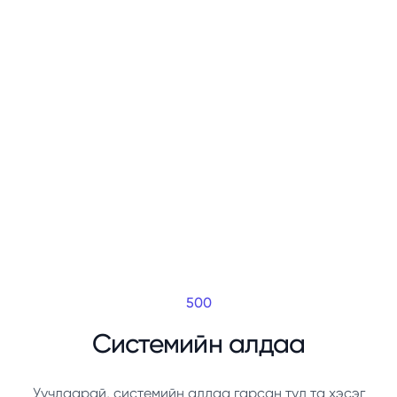
500
Системийн алдаа
Уучлаарай, системийн алдаа гарсан тул та хэсэг