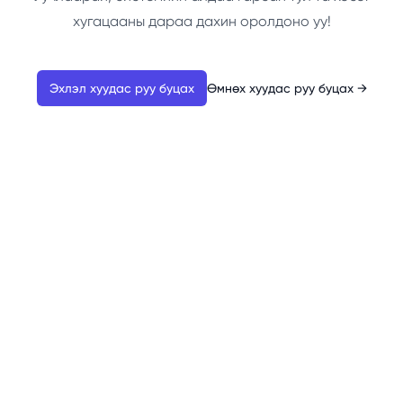
хугацааны дараа дахин оролдоно уу!
Эхлэл хуудас руу буцах
Өмнөх хуудас руу буцах
→