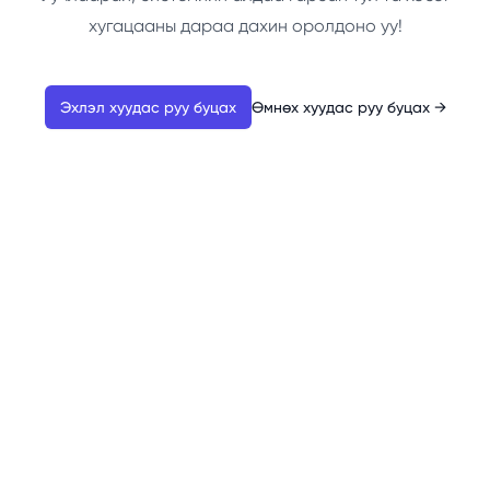
хугацааны дараа дахин оролдоно уу!
Эхлэл хуудас руу буцах
Өмнөх хуудас руу буцах
→