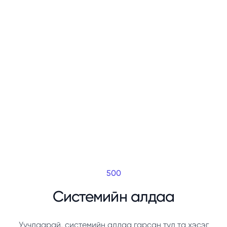
500
Системийн алдаа
Уучлаарай, системийн алдаа гарсан тул та хэсэг