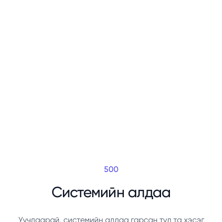
500
Системийн алдаа
Уучлаарай, системийн алдаа гарсан тул та хэсэг