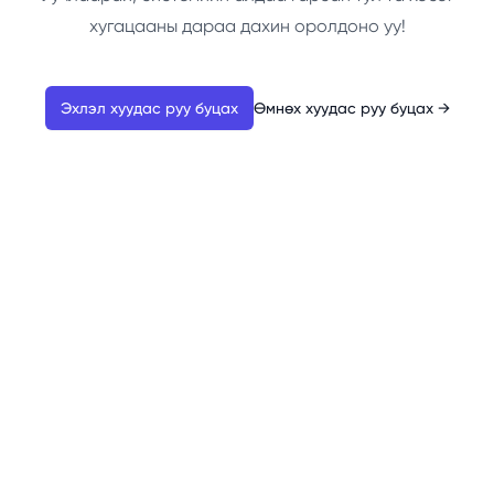
хугацааны дараа дахин оролдоно уу!
Эхлэл хуудас руу буцах
Өмнөх хуудас руу буцах
→