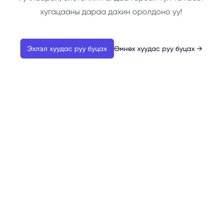
хугацааны дараа дахин оролдоно уу!
Эхлэл хуудас руу буцах
Өмнөх хуудас руу буцах
→