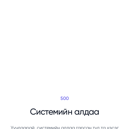
500
Системийн алдаа
Уучлаарай, системийн алдаа гарсан тул та хэсэг