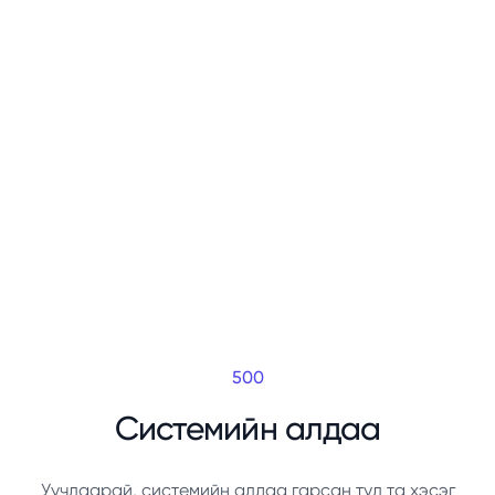
500
Системийн алдаа
Уучлаарай, системийн алдаа гарсан тул та хэсэг