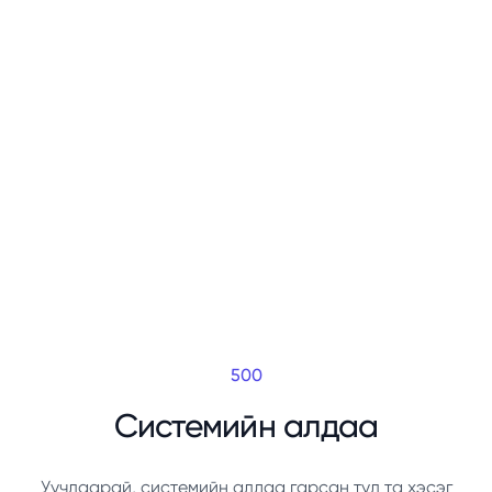
500
Системийн алдаа
Уучлаарай, системийн алдаа гарсан тул та хэсэг