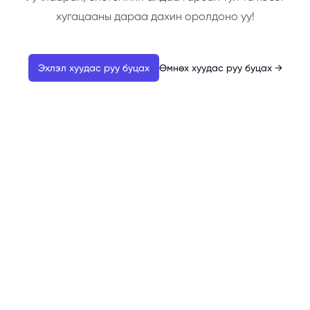
хугацааны дараа дахин оролдоно уу!
Эхлэл хуудас руу буцах
Өмнөх хуудас руу буцах
→