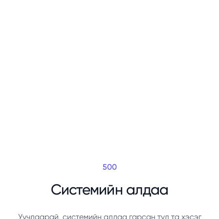
500
Системийн алдаа
Уучлаарай, системийн алдаа гарсан тул та хэсэг