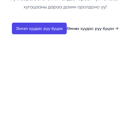
хугацааны дараа дахин оролдоно уу!
Эхлэл хуудас руу буцах
Өмнөх хуудас руу буцах
→