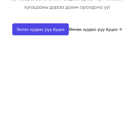
хугацааны дараа дахин оролдоно уу!
Эхлэл хуудас руу буцах
Өмнөх хуудас руу буцах
→