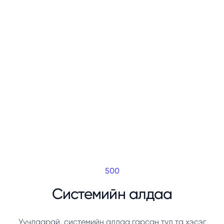
500
Системийн алдаа
Уучлаарай, системийн алдаа гарсан тул та хэсэг