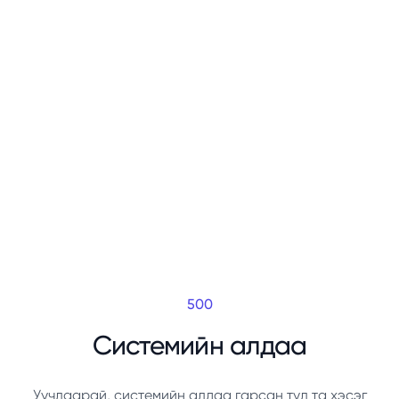
500
Системийн алдаа
Уучлаарай, системийн алдаа гарсан тул та хэсэг