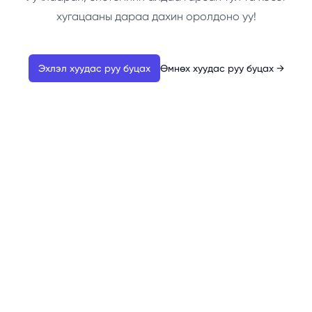
хугацааны дараа дахин оролдоно уу!
Эхлэл хуудас руу буцах
Өмнөх хуудас руу буцах
→