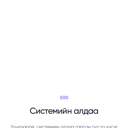
500
Системийн алдаа
Уучлаарай, системийн алдаа гарсан тул та хэсэг