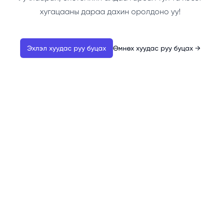
хугацааны дараа дахин оролдоно уу!
Эхлэл хуудас руу буцах
Өмнөх хуудас руу буцах
→