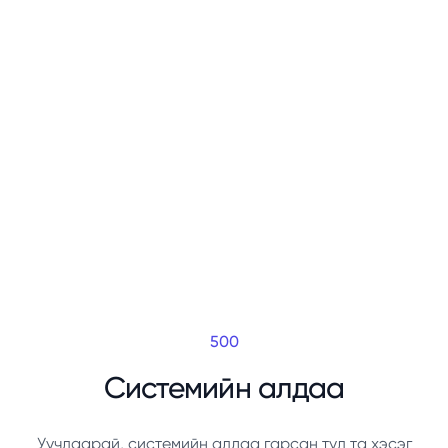
500
Системийн алдаа
Уучлаарай, системийн алдаа гарсан тул та хэсэг