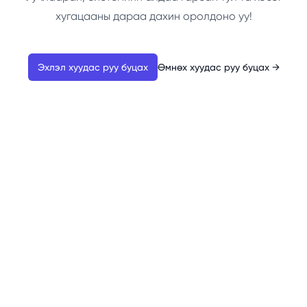
хугацааны дараа дахин оролдоно уу!
Эхлэл хуудас руу буцах
Өмнөх хуудас руу буцах
→