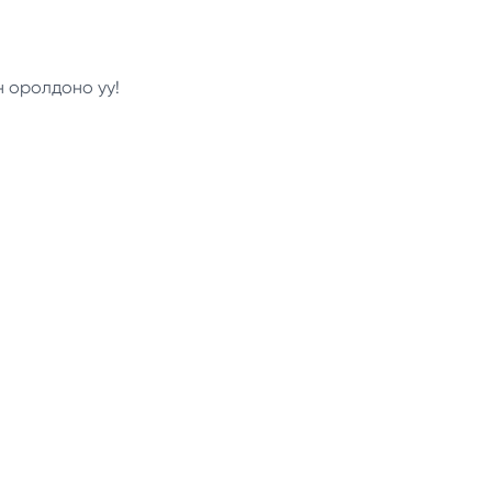
н оролдоно уу!