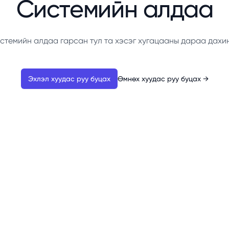
Системийн алдаа
стемийн алдаа гарсан тул та хэсэг хугацааны дараа дахи
Эхлэл хуудас руу буцах
Өмнөх хуудас руу буцах
→