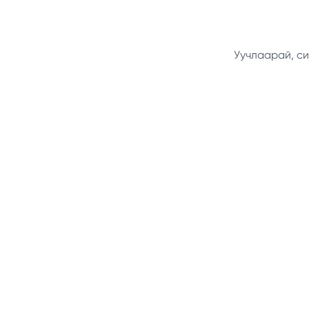
Уучлаарай, си