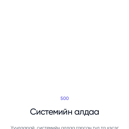
500
Системийн алдаа
Уучлаарай, системийн алдаа гарсан тул та хэсэг