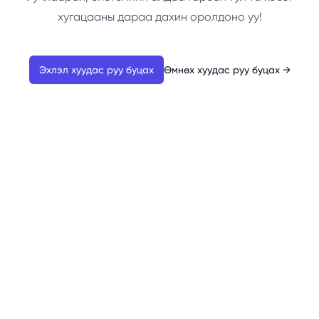
хугацааны дараа дахин оролдоно уу!
Эхлэл хуудас руу буцах
Өмнөх хуудас руу буцах
→