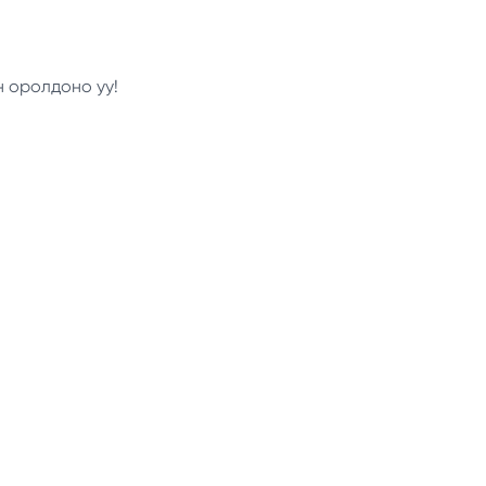
н оролдоно уу!