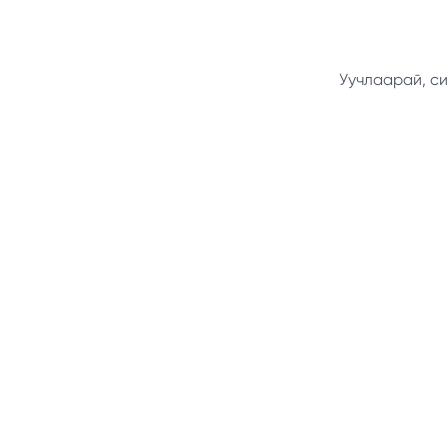
Уучлаарай, си