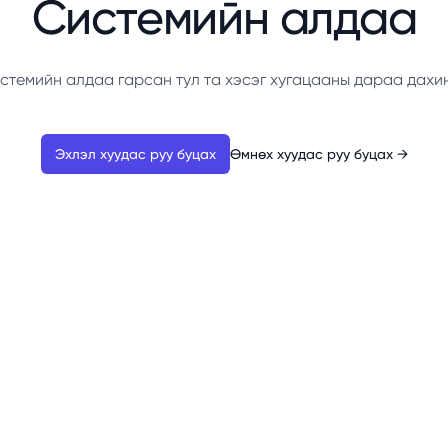
Системийн алдаа
стемийн алдаа гарсан тул та хэсэг хугацааны дараа дахи
Эхлэл хуудас руу буцах
Өмнөх хуудас руу буцах
→