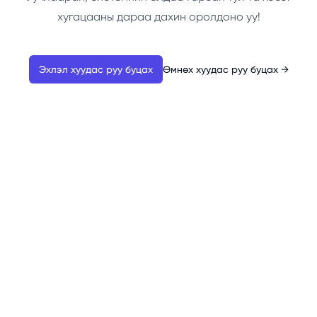
хугацааны дараа дахин оролдоно уу!
Эхлэл хуудас руу буцах
Өмнөх хуудас руу буцах
→