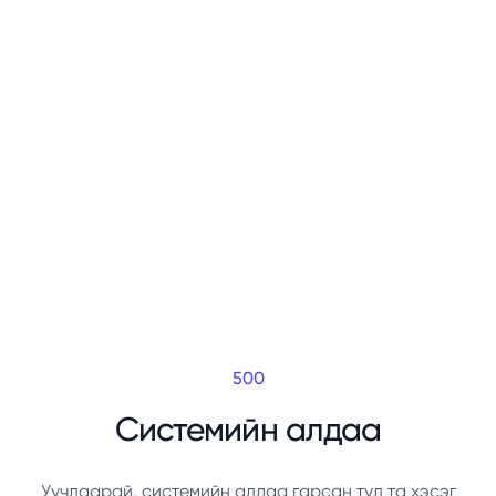
500
Системийн алдаа
Уучлаарай, системийн алдаа гарсан тул та хэсэг