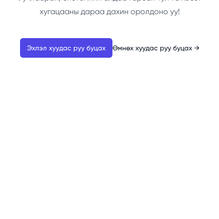
хугацааны дараа дахин оролдоно уу!
Эхлэл хуудас руу буцах
Өмнөх хуудас руу буцах
→