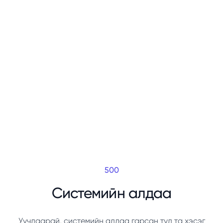
500
Системийн алдаа
Уучлаарай, системийн алдаа гарсан тул та хэсэг