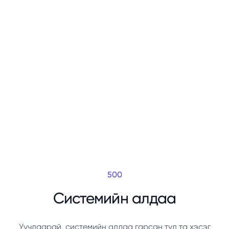
500
Системийн алдаа
Уучлаарай, системийн алдаа гарсан тул та хэсэг