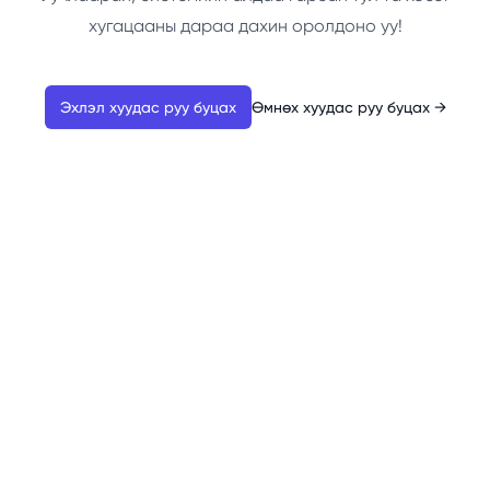
хугацааны дараа дахин оролдоно уу!
Эхлэл хуудас руу буцах
Өмнөх хуудас руу буцах
→