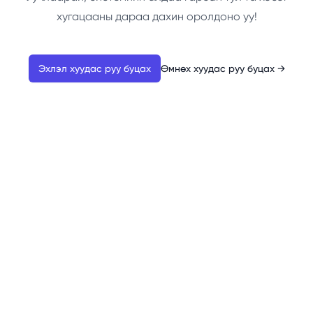
хугацааны дараа дахин оролдоно уу!
Эхлэл хуудас руу буцах
Өмнөх хуудас руу буцах
→