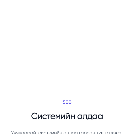
500
Системийн алдаа
Уучлаарай, системийн алдаа гарсан тул та хэсэг