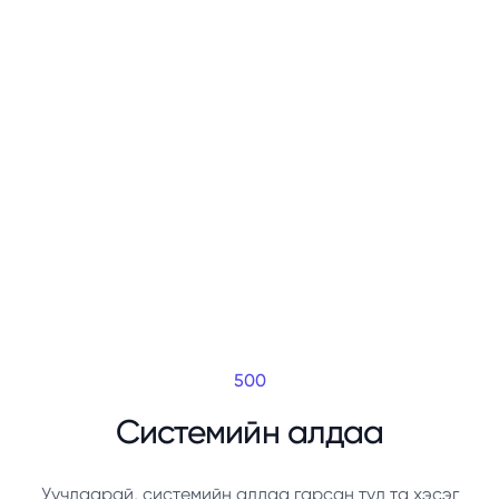
500
Системийн алдаа
Уучлаарай, системийн алдаа гарсан тул та хэсэг