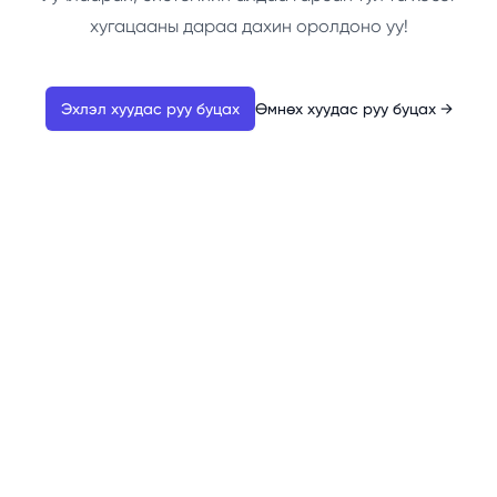
хугацааны дараа дахин оролдоно уу!
Эхлэл хуудас руу буцах
Өмнөх хуудас руу буцах
→