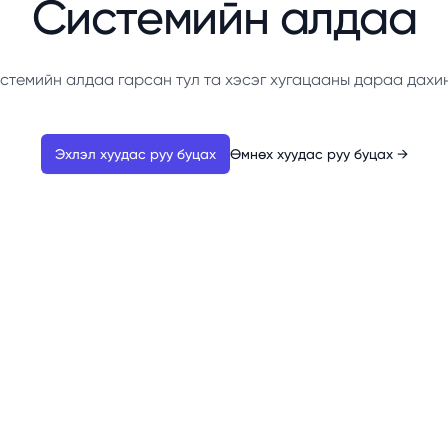
Системийн алдаа
стемийн алдаа гарсан тул та хэсэг хугацааны дараа дахи
Эхлэл хуудас руу буцах
Өмнөх хуудас руу буцах
→