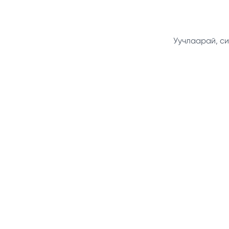
Уучлаарай, си