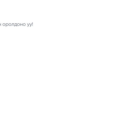
н оролдоно уу!