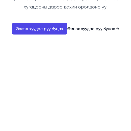
хугацааны дараа дахин оролдоно уу!
Эхлэл хуудас руу буцах
Өмнөх хуудас руу буцах
→