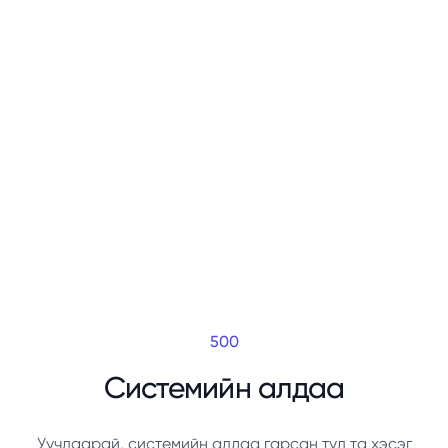
500
Системийн алдаа
Уучлаарай, системийн алдаа гарсан тул та хэсэг