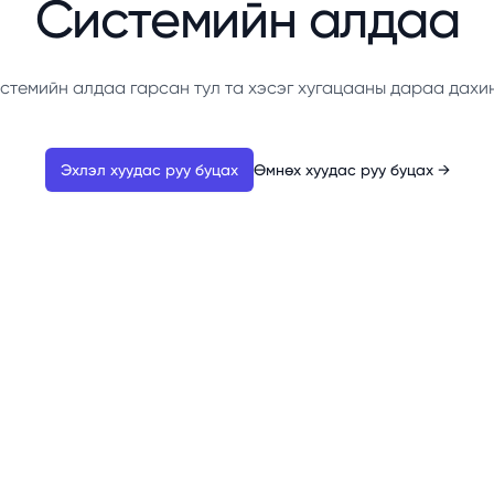
Системийн алдаа
стемийн алдаа гарсан тул та хэсэг хугацааны дараа дахи
Эхлэл хуудас руу буцах
Өмнөх хуудас руу буцах
→