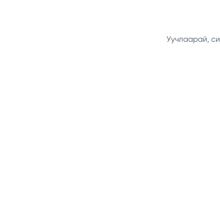
Уучлаарай, си