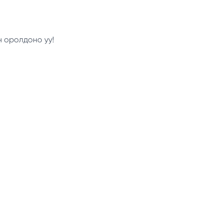
н оролдоно уу!