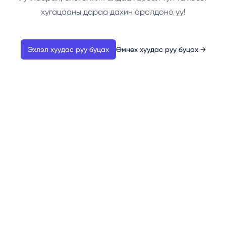
хугацааны дараа дахин оролдоно уу!
Эхлэл хуудас руу буцах
Өмнөх хуудас руу буцах
→