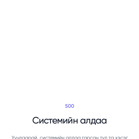
500
Системийн алдаа
Уучлаарай, системийн алдаа гарсан тул та хэсэг