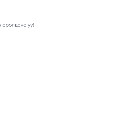
н оролдоно уу!