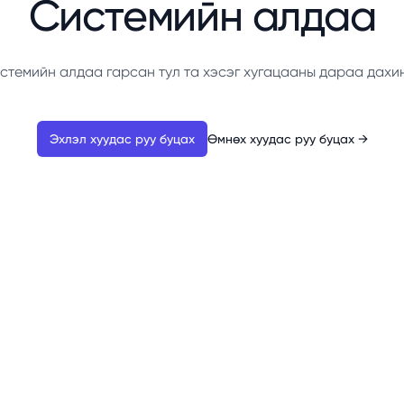
Системийн алдаа
стемийн алдаа гарсан тул та хэсэг хугацааны дараа дахи
Эхлэл хуудас руу буцах
Өмнөх хуудас руу буцах
→