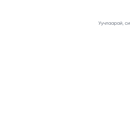
Уучлаарай, си